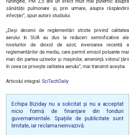
funingine, PM 2,5 are un efect mult mai puternic asupra
sănătății pulmonare și, prin urmare, asupra răspândirii
infecției”, spun autorii studiului.
„Deși decenii de reglementări stricte privind calitatea
aerului în SUA au dus la reduceri semnificative ale
nivelurilor de dioxid de azot, inversarea recentă a
reglementărilor de mediu, care permit emisiil poluante mai
mari din partea uzinelor și mașinilor, amenință viitorul țării
în ceea ce privește calitatea aerului”, mai transmit aceștia.
Articolul integral:
SciTechDaily
Echipa Biziday nu a solicitat și nu a acceptat
nicio formă de finanțare din fonduri
guvernamentale. Spațiile de publicitate sunt
limitate, iar reclama neinvazivă.