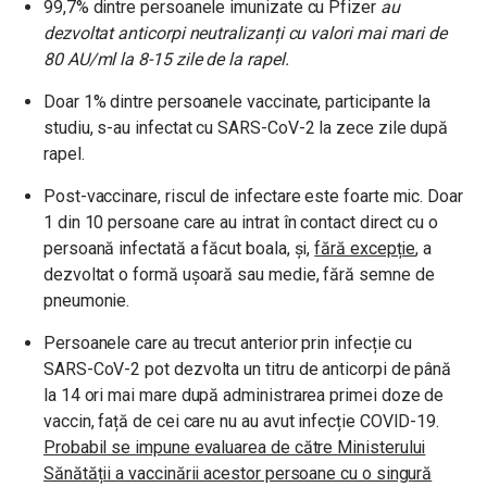
99,7% dintre persoanele imunizate cu Pfizer
au
dezvoltat anticorpi neutralizanți cu valori mai mari de
80 AU/ml la 8-15 zile de la rapel.
Doar 1% dintre persoanele vaccinate, participante la
studiu, s-au infectat cu SARS-CoV-2 la zece zile după
rapel.
Post-vaccinare, riscul de infectare este foarte mic. Doar
1 din 10 persoane care au intrat în contact direct cu o
persoană infectată a făcut boala, și,
fără excepție
, a
dezvoltat o formă ușoară sau medie, fără semne de
pneumonie.
Persoanele care au trecut anterior prin infecție cu
SARS-CoV-2 pot dezvolta un titru de anticorpi de până
la 14 ori mai mare după administrarea primei doze de
vaccin, față de cei care nu au avut infecție COVID-19.
Probabil se impune evaluarea de către Ministerului
Sănătății a vaccinării acestor persoane cu o singură