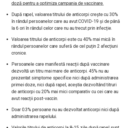
doză pentru a optimiza campania de vaccinare.
După rapel, valoarea titrului de anticorpi crește cu 30%
în rândul persoanelor care au avut COVID-19 și de până
la 6 ori în rândul celor care nu au trecut prin infecție.
Valoarea titrului de anticorpi este cu 40% mai mică în
rândul persoanelor care suferă de cel puțin 2 afecțiuni
cronice.
Persoanele care manifestă reacții după vaccinare
dezvoltă un titru mai mare de anticorpi. 45% nu au
prezentat simptome specifice nici după administrarea
primei doze, nici după rapel, aceștia dezvoltând titruri
de anticorpi cu 20% mai mici comparativ cu cei care au
avut reacții post-vaccin.
Doar 0.3% persoane nu au dezvoltat anticorpi nici după
administrarea rapelului.
Valorile titrului de anticorpi la 8-15 zile după rapel sunt