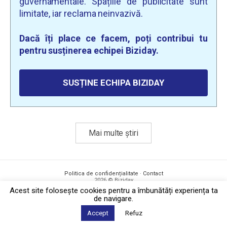
guvernamentale. Spațiile de publicitate sunt
limitate, iar reclama neinvazivă.
Dacă îți place ce facem, poți contribui tu
pentru susținerea echipei Biziday.
SUSȚINE ECHIPA BIZIDAY
Mai multe știri
Politica de confidențialitate
·
Contact
2026 © Biziday
Acest site foloseşte cookies pentru a îmbunătăți experiența ta
de navigare.
Accept
Refuz