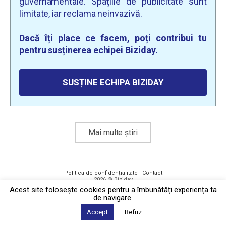
guvernamentale. Spațiile de publicitate sunt
limitate, iar reclama neinvazivă.
Dacă îți place ce facem, poți contribui tu
pentru susținerea echipei Biziday.
SUSȚINE ECHIPA BIZIDAY
Mai multe știri
Politica de confidențialitate
·
Contact
2026 © Biziday
Acest site foloseşte cookies pentru a îmbunătăți experiența ta
de navigare.
Accept
Refuz