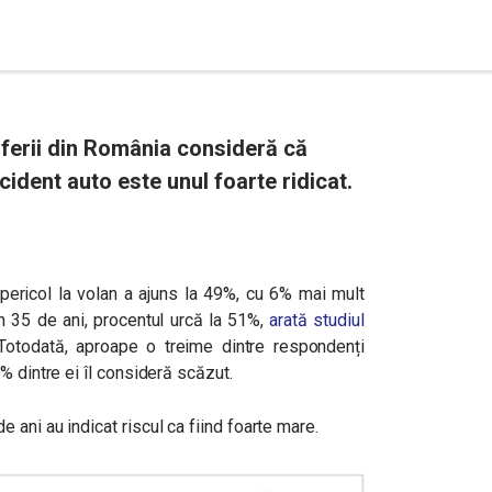
oferii din România consideră că
ccident auto este unul foarte ridicat.
 pericol la volan a ajuns la 49%, cu 6% mai mult
în 35 de ani, procentul urcă la 51%,
arată studiul
Totodată, aproape o treime dintre respondenți
% dintre ei îl consideră scăzut.
ani au indicat riscul ca fiind foarte mare.