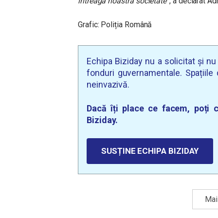
întreaga noastră societate”
, a declarat A
Grafic: Poliția Română
Echipa Biziday nu a solicitat și n
fonduri guvernamentale. Spațiile d
neinvazivă.
Dacă îți place ce facem, poți c
Biziday.
SUSȚINE ECHIPA BIZIDAY
Mai 