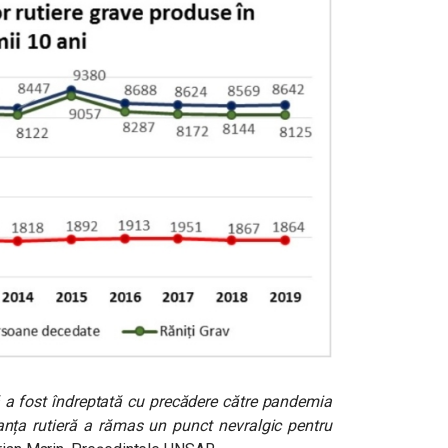
ră a fost îndreptată cu precădere către pandemia
ranța rutieră a rămas un punct nevralgic pentru