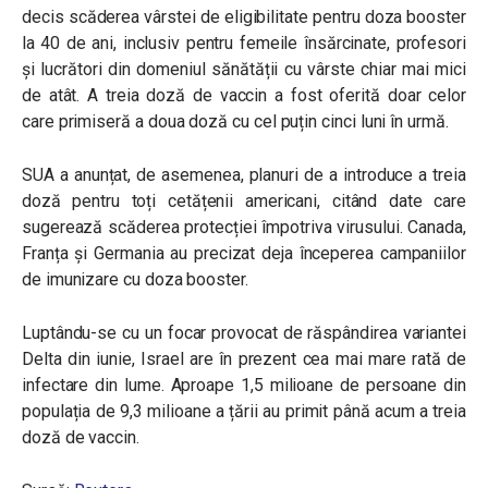
decis scăderea vârstei de eligibilitate pentru doza booster
la 40 de ani, inclusiv pentru femeile însărcinate, profesori
și lucrători din domeniul sănătății cu vârste chiar mai mici
de atât. A treia doză de vaccin a fost oferită doar celor
care primiseră a doua doză cu cel puțin cinci luni în urmă.
SUA a anunțat, de asemenea, planuri de a introduce a treia
doză pentru toți cetățenii americani, citând date care
sugerează scăderea protecției împotriva virusului. Canada,
Franța și Germania au precizat deja începerea campaniilor
de imunizare cu doza booster.
Luptându-se cu un focar provocat de răspândirea variantei
Delta din iunie, Israel are în prezent cea mai mare rată de
infectare din lume. Aproape 1,5 milioane de persoane din
populația de 9,3 milioane a țării au primit până acum a treia
doză de vaccin.