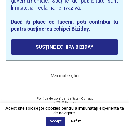
guvernamentale. Spațiile de publicitate sunt
limitate, iar reclama neinvazivă.
Dacă îți place ce facem, poți contribui tu
pentru susținerea echipei Biziday.
SUSȚINE ECHIPA BIZIDAY
Mai multe știri
Politica de confidențialitate
·
Contact
2026 © Biziday
Acest site foloseşte cookies pentru a îmbunătăți experiența ta
de navigare.
Accept
Refuz