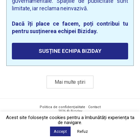
guvernamentale. Spațiile de publicitate sunt
limitate, iar reclama neinvazivă.
Dacă îți place ce facem, poți contribui tu
pentru susținerea echipei Biziday.
SUSȚINE ECHIPA BIZIDAY
Mai multe știri
Politica de confidențialitate
·
Contact
2026 © Biziday
Acest site foloseşte cookies pentru a îmbunătăți experiența ta
de navigare.
Accept
Refuz