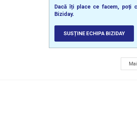
Dacă îți place ce facem, poți c
Biziday.
SUSȚINE ECHIPA BIZIDAY
Mai 