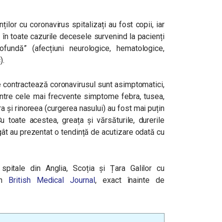
ților cu coronavirus spitalizați au fost copii, iar
, în toate cazurile decesele survenind la pacienți
fundă” (afecțiuni neurologice, hematologice,
).
re contractează coronavirusul sunt asimptomatici,
intre cele mai frecvente simptome febra, tusea,
ra și rinoreea (curgerea nasului) au fost mai puțin
u toate acestea, greața și vărsăturile, durerile
 gât au prezentat o tendință de acutizare odată cu
spitale din Anglia, Scoția și Țara Galilor cu
 în
British Medical Journal
, exact înainte de