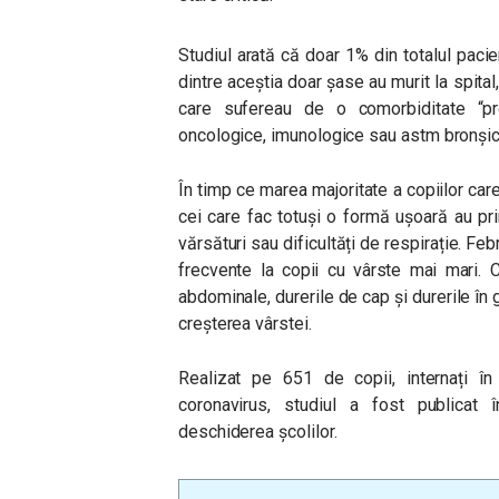
Studiul arată că doar 1% din totalul pacien
dintre aceștia doar șase au murit la spital
care sufereau de o comorbiditate “pro
oncologice, imunologice sau astm bronșic
În timp ce marea majoritate a copiilor ca
cei care fac totuși o formă ușoară au pr
vărsături sau dificultăți de respirație. Feb
frecvente la copii cu vârste mai mari. C
abdominale, durerile de cap și durerile în
creșterea vârstei.
Realizat pe 651 de copii, internați în 
coronavirus, studiul a fost publicat
deschiderea școlilor.