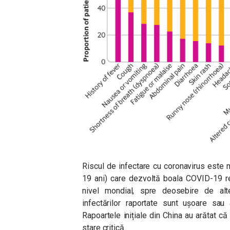
Riscul de infectare cu coronavirus este mai
19 ani) care dezvoltă boala COVID-19 re
nivel mondial, spre deosebire de alte 
infectărilor raportate sunt ușoare sau
Rapoartele inițiale din China au arătat c
stare critică.