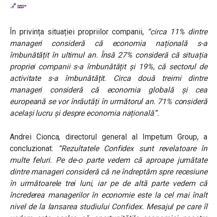
În privința situației propriilor companii,
“circa 11% dintre
manageri consideră că economia națională s-a
îmbunătățit în ultimul an. Însă 27% consideră că situația
propriei companii s-a îmbunătățit și 19%, că sectorul de
activitate s-a îmbunătățit. Circa două treimi dintre
manageri consideră că economia globală și cea
europeană se vor înrăutăți în următorul an. 71% consideră
același lucru și despre economia națională”
.
Andrei Cionca, directorul general al Impetum Group, a
concluzionat:
“
Rezultatele Confidex sunt revelatoare în
multe feluri. Pe de-o parte vedem că aproape jumătate
dintre manageri consideră că ne îndreptăm spre recesiune
în următoarele trei luni, iar pe de altă parte vedem că
încrederea managerilor în economie este la cel mai înalt
nivel de la lansarea studiului Confidex. Mesajul pe care îl