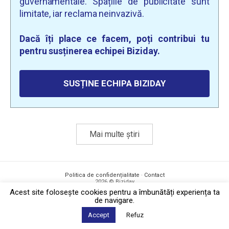
guvernamentale. Spațiile de publicitate sunt
limitate, iar reclama neinvazivă.
Dacă îți place ce facem, poți contribui tu
pentru susținerea echipei Biziday.
SUSȚINE ECHIPA BIZIDAY
Mai multe știri
Politica de confidențialitate
·
Contact
2026 © Biziday
Acest site foloseşte cookies pentru a îmbunătăți experiența ta
de navigare.
Accept
Refuz