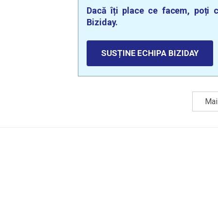
Dacă îți place ce facem, poți c
Biziday.
SUSȚINE ECHIPA BIZIDAY
Mai 