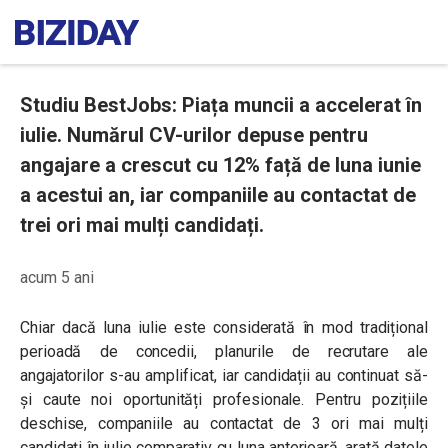
Studiu BestJobs: Piața muncii a accelerat în
iulie. Numărul CV-urilor depuse pentru
angajare a crescut cu 12% față de luna iunie
a acestui an, iar companiile au contactat de
trei ori mai mulți candidați.
acum 5 ani
Chiar dacă luna iulie este considerată în mod tradițional
perioadă de concedii, planurile de recrutare ale
angajatorilor s-au amplificat, iar candidații au continuat să-
și caute noi oportunități profesionale. Pentru pozițiile
deschise, companiile au contactat de 3 ori mai mulți
candidați în iulie comparativ cu luna anterioară, arată datele