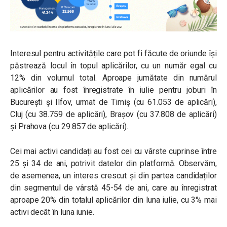
Interesul pentru activitățile care pot fi făcute de oriunde își
păstrează locul în topul aplicărilor, cu un număr egal cu
12% din volumul total. Aproape jumătate din numărul
aplicărilor au fost înregistrate în iulie pentru joburi în
București și Ilfov, urmat de Timiș (cu 61.053 de aplicări),
Cluj (cu 38.759 de aplicări), Brașov (cu 37.808 de aplicări)
și Prahova (cu 29.857 de aplicări).
Cei mai activi candidați au fost cei cu vârste cuprinse între
25 și 34 de ani, potrivit datelor din platformă. Observăm,
de asemenea, un interes crescut și din partea candidaților
din segmentul de vârstă 45-54 de ani, care au înregistrat
aproape 20% din totalul aplicărilor din luna iulie, cu 3% mai
activi decât în luna iunie.