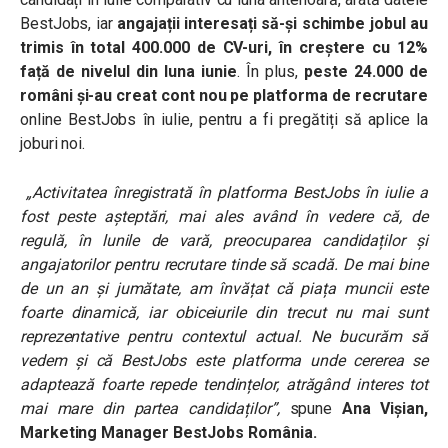
BestJobs, iar
angajații interesați să-și schimbe jobul au
trimis în total 400.000 de CV-uri, în creștere cu 12%
față de nivelul din luna iunie
. În plus,
peste 24.000 de
români și-au creat cont nou pe platforma de recrutare
online BestJobs în iulie, pentru a fi pregătiți să aplice la
joburi noi.
„Activitatea înregistrată în platforma BestJobs în iulie a
fost peste așteptări, mai ales având în vedere că, de
regulă, în lunile de vară, preocuparea candidaților și
angajatorilor pentru recrutare tinde să scadă. De mai bine
de un an și jumătate, am învățat că piața muncii este
foarte dinamică, iar obiceiurile din trecut nu mai sunt
reprezentative pentru contextul actual. Ne bucurăm să
vedem și că BestJobs este platforma unde cererea se
adaptează foarte repede tendințelor, atrăgând interes tot
mai mare din partea candidaților”,
spune
Ana
Vișian
,
Marketing Manager BestJobs România.