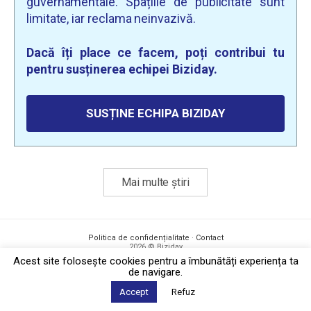
guvernamentale. Spațiile de publicitate sunt
limitate, iar reclama neinvazivă.
Dacă îți place ce facem, poți contribui tu
pentru susținerea echipei Biziday.
SUSȚINE ECHIPA BIZIDAY
Mai multe știri
Politica de confidențialitate
·
Contact
2026 © Biziday
Acest site foloseşte cookies pentru a îmbunătăți experiența ta
de navigare.
Accept
Refuz