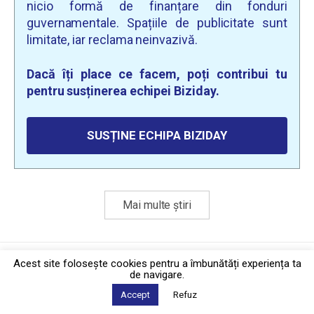
nicio formă de finanțare din fonduri
guvernamentale. Spațiile de publicitate sunt
limitate, iar reclama neinvazivă.
Dacă îți place ce facem, poți contribui tu
pentru susținerea echipei Biziday.
SUSȚINE ECHIPA BIZIDAY
Mai multe știri
Politica de confidențialitate
·
Contact
Acest site foloseşte cookies pentru a îmbunătăți experiența ta
2026 © Biziday
de navigare.
Accept
Refuz