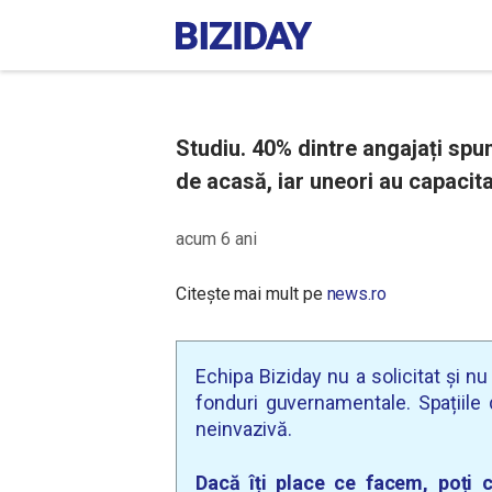
Studiu. 40% dintre angajați spun
de acasă, iar uneori au capacit
acum 6 ani
Citește mai mult pe
news.ro
Echipa Biziday nu a solicitat și n
fonduri guvernamentale. Spațiile d
neinvazivă.
Dacă îți place ce facem, poți c