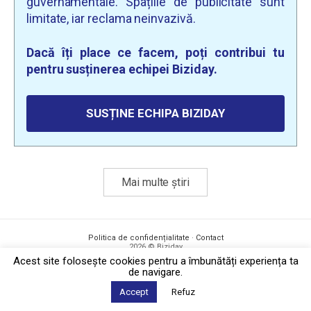
guvernamentale. Spațiile de publicitate sunt
limitate, iar reclama neinvazivă.
Dacă îți place ce facem, poți contribui tu
pentru susținerea echipei Biziday.
SUSȚINE ECHIPA BIZIDAY
Mai multe știri
Politica de confidențialitate
·
Contact
2026 © Biziday
Acest site foloseşte cookies pentru a îmbunătăți experiența ta
de navigare.
Accept
Refuz