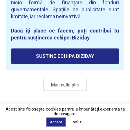
nicio formă de finanțare din fonduri
guvernamentale. Spațiile de publicitate sunt
limitate, iar reclama neinvazivă.
Dacă îți place ce facem, poți contribui tu
pentru susținerea echipei Biziday.
SUSȚINE ECHIPA BIZIDAY
Mai multe știri
Politica de confidențialitate
·
Contact
Acest site foloseşte cookies pentru a îmbunătăți experiența ta
2026 © Biziday
de navigare.
Accept
Refuz