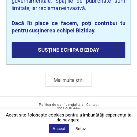
guvernamentale. Spațiile de publicitate sunt
limitate, iar reclama neinvazivă.
Dacă îți place ce facem, poți contribui tu
pentru susținerea echipei Biziday.
SUSȚINE ECHIPA BIZIDAY
Mai multe știri
Politica de confidențialitate
·
Contact
2026 © Biziday
Acest site foloseşte cookies pentru a îmbunătăți experiența ta
de navigare.
Accept
Refuz