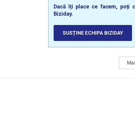
Dacă îți place ce facem, poți c
Biziday.
SUSȚINE ECHIPA BIZIDAY
Mai 