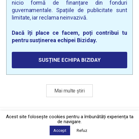
nicio formă de finanțare din fonduri
guvernamentale. Spațiile de publicitate sunt
limitate, iar reclama neinvazivă.
Dacă îți place ce facem, poți contribui tu
pentru susținerea echipei Biziday.
SUSȚINE ECHIPA BIZIDAY
Mai multe știri
Politica de confidențialitate
·
Contact
Acest site foloseşte cookies pentru a îmbunătăți experiența ta
2026 © Biziday
de navigare.
Accept
Refuz