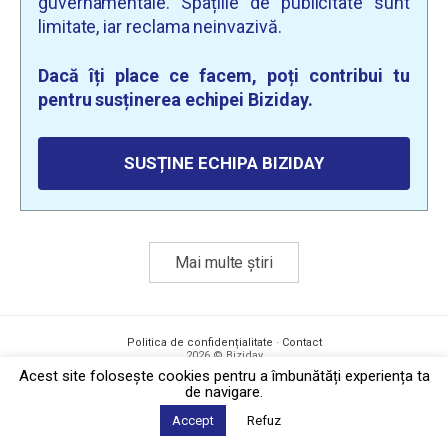
guvernamentale. Spațiile de publicitate sunt
limitate, iar reclama neinvazivă.
Dacă îți place ce facem, poți contribui tu
pentru susținerea echipei Biziday.
SUSȚINE ECHIPA BIZIDAY
Mai multe știri
Politica de confidențialitate
·
Contact
2026 © Biziday
Acest site foloseşte cookies pentru a îmbunătăți experiența ta
de navigare.
Accept
Refuz