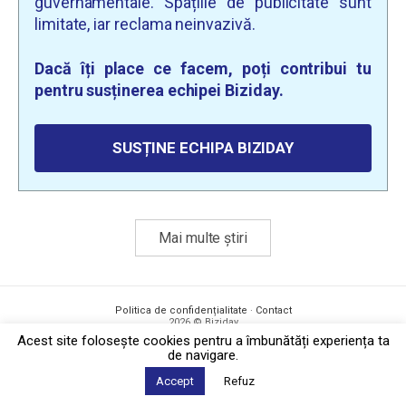
guvernamentale. Spațiile de publicitate sunt
limitate, iar reclama neinvazivă.
Dacă îți place ce facem, poți contribui tu
pentru susținerea echipei Biziday.
SUSȚINE ECHIPA BIZIDAY
Mai multe știri
Politica de confidențialitate
·
Contact
2026 © Biziday
Acest site foloseşte cookies pentru a îmbunătăți experiența ta
de navigare.
Accept
Refuz