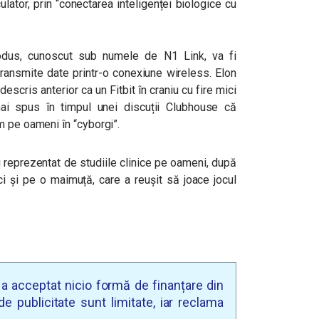
ator, prin “conectarea inteligenței biologice cu
odus, cunoscut sub numele de N1 Link, va fi
 transmite date printr-o conexiune wireless. Elon
descris anterior ca un Fitbit în craniu cu fire mici
mai spus în timpul unei discuții Clubhouse că
m pe oameni în “cyborgi”.
 reprezentat de studiile clinice pe oameni, după
ci și pe o maimuță, care a reușit să joace jocul
u a acceptat nicio formă de finanțare din
e publicitate sunt limitate, iar reclama