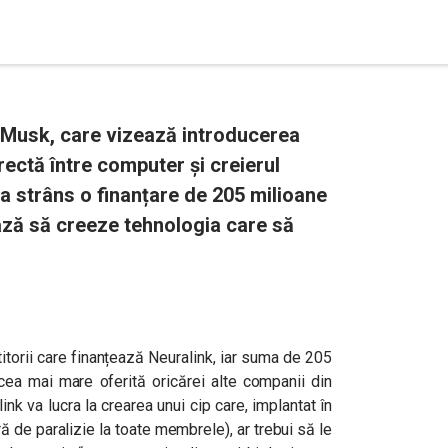
on Musk, care vizează introducerea
rectă între computer și creierul
 a strâns o finanțare de 205 milioane
ază să creeze tehnologia care să
torii care finanțează Neuralink, iar suma de 205
cea mai mare oferită oricărei alte companii din
nk va lucra la crearea unui cip care, implantat în
ră de paralizie la toate membrele), ar trebui să le