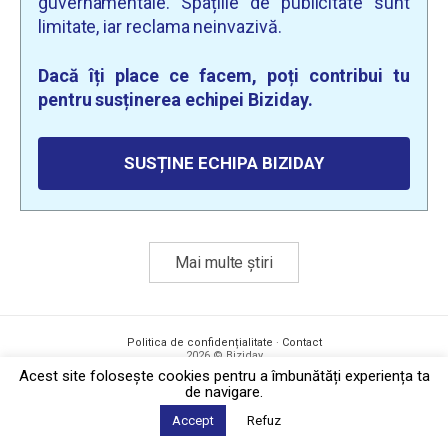
guvernamentale. Spațiile de publicitate sunt
limitate, iar reclama neinvazivă.
Dacă îți place ce facem, poți contribui tu
pentru susținerea echipei Biziday.
SUSȚINE ECHIPA BIZIDAY
Mai multe știri
Politica de confidențialitate
·
Contact
2026 © Biziday
Acest site foloseşte cookies pentru a îmbunătăți experiența ta
de navigare.
Accept
Refuz