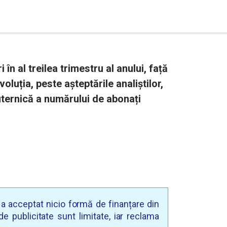
 în al treilea trimestru al anului, față
luția, peste așteptările analiștilor,
uternică a numărului de abonați
u a acceptat nicio formă de finanțare din
e publicitate sunt limitate, iar reclama