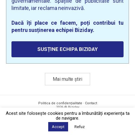
guvernamentale. Spațiile de publicitate sunt
limitate, iar reclama neinvazivă.
Dacă îți place ce facem, poți contribui tu
pentru susținerea echipei Biziday.
SUSȚINE ECHIPA BIZIDAY
Mai multe știri
Politica de confidențialitate
·
Contact
2026 © Biziday
Acest site foloseşte cookies pentru a îmbunătăți experiența ta
de navigare.
Accept
Refuz