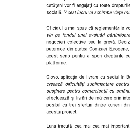
cetățeni vor fi angajați cu toate dreptur
socială.
“Acest lucru va schimba viața m
Oficialul a mai spus că reglementările v
vin pe fondul unei evaluări părtinitoar
negocieri colective sau la grevă. Deci
puternice din partea Comisiei Europene,
acest sens pentru a spori drepturile 
platforme.
Glovo, aplicația de livrare cu sediul în B
creează dificultăți suplimentare pentr
susținere pentru comercianții cu amănu
efectuează și livrări de mâncare prin int
posibil ca trei sferturi dintre curierii 
acestui proiect.
Luna trecută, cea mai cea mai importantă