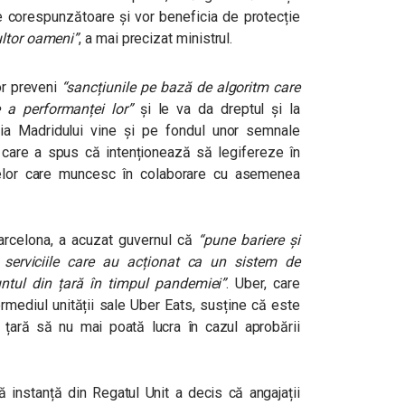
ile corespunzătoare și vor beneficia de protecție
ultor oameni”
, a mai precizat ministrul.
or preveni
“sancțiunile pe bază de algoritm care
e a performanței lor”
și le va da dreptul și la
zia Madridului vine și pe fondul unor semnale
 care a spus că intenționează să legifereze în
celor care muncesc în colaborare cu asemenea
arcelona, ​​a acuzat guvernul că
“pune bariere și
u serviciile care au acționat ca un sistem de
ntul din țară în timpul pandemiei”
. Uber, care
ermediul unității sale Uber Eats, susține că este
din țară să nu mai poată lucra în cazul aprobării
 instanță din Regatul Unit a decis că angajații