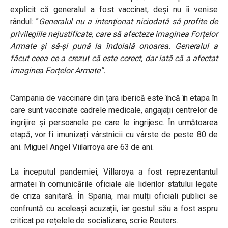
explicit că generalul a fost vaccinat, deși nu îi venise
rândul:
”
Generalul nu a intenționat niciodată să profite de
privilegiile nejustificate, care să afecteze imaginea Forțelor
Armate și să-și pună la îndoială onoarea. Generalul a
făcut ceea ce a crezut că este corect, dar iată că a afectat
imaginea Forțelor Armate”.
Campania de vaccinare din țara iberică este încă în etapa în
care sunt vaccinate cadrele medicale, angajații centrelor de
îngrijire și persoanele pe care le îngrijesc. În următoarea
etapă, vor fi imunizați vârstnicii cu vârste de peste 80 de
ani. Miguel Angel Viilarroya are 63 de ani.
La începutul pandemiei, Villaroya a fost reprezentantul
armatei în comunicările oficiale ale liderilor statului legate
de criza sanitară. În Spania, mai mulți oficiali publici se
confruntă cu aceleași acuzații, iar gestul său a fost aspru
criticat pe rețelele de socializare, scrie Reuters.