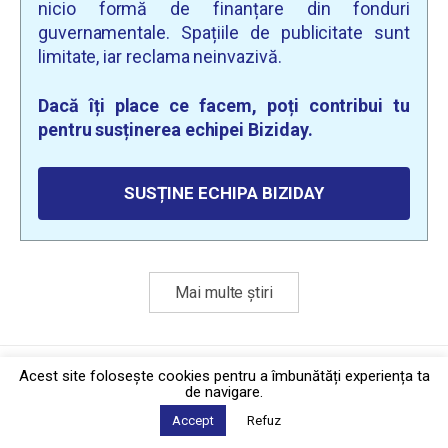
nicio formă de finanțare din fonduri
guvernamentale. Spațiile de publicitate sunt
limitate, iar reclama neinvazivă.
Dacă îți place ce facem, poți contribui tu
pentru susținerea echipei Biziday.
SUSȚINE ECHIPA BIZIDAY
Mai multe știri
Politica de confidențialitate
·
Contact
Acest site foloseşte cookies pentru a îmbunătăți experiența ta
2026 © Biziday
de navigare.
Accept
Refuz