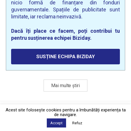
nicio formă de finanțare din fonduri
guvernamentale. Spațiile de publicitate sunt
limitate, iar reclama neinvazivă.
Dacă îți place ce facem, poți contribui tu
pentru susținerea echipei Biziday.
SUSȚINE ECHIPA BIZIDAY
Mai multe știri
Politica de confidențialitate
·
Contact
Acest site foloseşte cookies pentru a îmbunătăți experiența ta
2026 © Biziday
de navigare.
Accept
Refuz