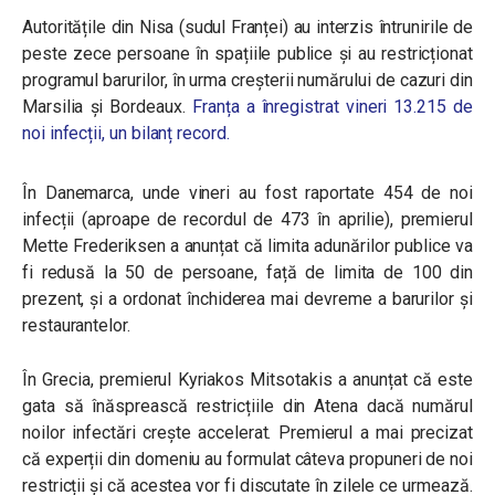
Autoritățile din Nisa (sudul Franței) au interzis întrunirile de
peste zece persoane în spațiile publice și au restricționat
programul barurilor, în urma creșterii numărului de cazuri din
Marsilia și Bordeaux.
Franța a înregistrat vineri 13.215 de
noi infecții, un bilanț record.
În Danemarca, unde vineri au fost raportate 454 de noi
infecții (aproape de recordul de 473 în aprilie), premierul
Mette Frederiksen a anunțat că limita adunărilor publice va
fi redusă la 50 de persoane, față de limita de 100 din
prezent, și a ordonat închiderea mai devreme a barurilor și
restaurantelor.
În Grecia, premierul Kyriakos Mitsotakis a anunțat că este
gata să înăsprească restricțiile din Atena dacă numărul
noilor infectări crește accelerat. Premierul a mai precizat
că experții din domeniu au formulat câteva propuneri de noi
restricții și că acestea vor fi discutate în zilele ce urmează.