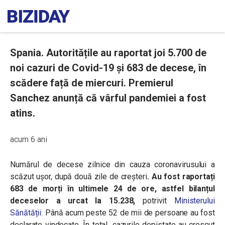
Spania. Autoritățile au raportat joi 5.700 de
noi cazuri de Covid-19 și 683 de decese, în
scădere față de miercuri. Premierul
Sanchez anunță că vârful pandemiei a fost
atins.
acum 6 ani
Numărul de decese zilnice din cauza coronavirusului a
scăzut ușor, după două zile de creșteri
. Au fost raportați
683 de morți în ultimele 24 de ore, astfel bilanțul
deceselor a urcat la 15.238,
potrivit
Ministerului
Sănătății
.
Până acum peste 52 de mii de persoane au fost
declarate vindecate.
În total
,
cazurile depistate au crescut