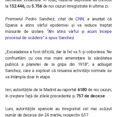
la
152.446,
cu
5.756
de noi cazuri înregistrate în ultima zi.
Premierul Pedro Sanchez, citat de
CNN
, a anunțat că
Spania a atins vârful epidemiei și va reduce treptat
măsurile de izolare.
“Am atins vârful și acum începe
procesul de scădere” a spus Sanchez
.
„Escaladarea a fost dificilă, dar la fel va fi și coborârea. Ne
confruntăm cu cea mai mare amenințare la sănătatea
publică a planetei de la gripa din 1918”, a adăugat
Sanchez, care a explicat că reluarea activității normale se
va întâmpla doar în etape.
Ieri, autoritățile de la Madrid au raportat
6180
de noi cazuri,
în creștere față de zilele precedente și
757 de decese
.
Luni, autoritățile spaniole au înregistrat cel mai scăzut
număr de decese din 24 martie, respectiv 637 .