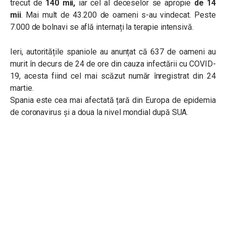
trecut de
140 mii,
iar cel al deceselor se apropie
de 14
mii
.
Mai mult de 43.200 de oameni s-au vindecat. Peste
7.000 de bolnavi se află internați la terapie intensivă.
Ieri, autoritățile spaniole au anunțat că 637 de oameni au
murit în decurs de 24 de ore din cauza infectării cu COVID-
19, acesta fiind cel mai scăzut număr înregistrat din 24
martie.
Spania este cea mai afectată țară din Europa de epidemia
de coronavirus și a doua la nivel mondial după SUA.