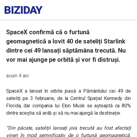
SpaceX confirmă că o furtună
geomagnetică a lovit 40 de sateliți Starlink
dintre cei 49 lansați săptămâna trecută. Nu
vor mai ajunge pe orbită și vor fi distruși.
acum 4 ani
SpaceX a lansat în orbita joasă a Pământului cei 49 de
sateliți pe 3 februarie, de la Centrul Spațial Kennedy din
Florida, dar compania lui Elon Musk se așteaptă ca 80%
dintre aceștia să ardă și să nu mai ajungă la destinație.
“
Din păcate, sateliții lansați joia trecută au fost afectați
vineri în mod semnificativ de o furtună geomagnetică.