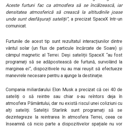
Aceste furtuni fac ca atmosfera să se încălzească, iar
densitatea atmosferică să crească la altitudinile joase
unde sunt desfășurați sateliții
”,
a precizat SpaceX într-un
comunicat.
Furtunile de acest tip sunt rezultatul interacțiunilor dintre
vântul solar (un flux de particule încărcate de Soare) și
câmpul magnetic al Terrei. Deși sateliții SpaceX “
au fost
programați
să se adăpostească de furtună, survolând la
marginea ei”
, dispozitivele nu au mai reușit să efectueze
manevrele necesare pentru a ajunge la destinație.
Compania miliardarului Elon Musk a precizat că cei 40 de
sateliți o să reintre sau chiar s-au reîntors deja în
atmosfera Pământului, dar nu există riscul unei coliziuni cu
alți sateliți. Sateliții Starlink sunt programați să se
dezintegreze la reintrarea în atmosfera Terrei, ceea ce
înseamnă că nicio parte a dispozitivelor spațiale nu vor