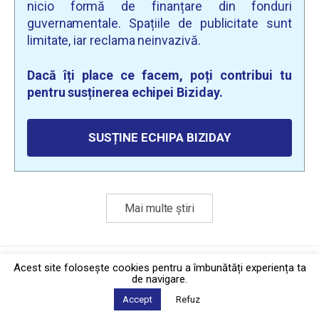
nicio formă de finanțare din fonduri
guvernamentale. Spațiile de publicitate sunt
limitate, iar reclama neinvazivă.
Dacă îți place ce facem, poți contribui tu
pentru susținerea echipei Biziday.
SUSȚINE ECHIPA BIZIDAY
Mai multe știri
Politica de confidențialitate
·
Contact
Acest site foloseşte cookies pentru a îmbunătăți experiența ta
2026 © Biziday
de navigare.
Accept
Refuz