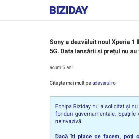
Sony a dezvăluit noul Xperia 1 
5G. Data lansării și prețul nu au
acum 6 ani
Citește mai mult pe
adevarul.ro
Echipa Biziday nu a solicitat și n
fonduri guvernamentale. Spațiile d
neinvazivă.
Dacă îți place ce facem, poți c