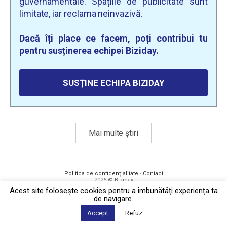
guvernamentale. Spațiile de publicitate sunt
limitate, iar reclama neinvazivă.
Dacă îți place ce facem, poți contribui tu
pentru susținerea echipei Biziday.
SUSȚINE ECHIPA BIZIDAY
Mai multe știri
Politica de confidențialitate
·
Contact
2026 © Biziday
Acest site foloseşte cookies pentru a îmbunătăți experiența ta
de navigare.
Accept
Refuz