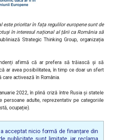
l este prioritar în fața regulilor europene sunt de
totuși în interesul național al țării ca România să
bliniază Strategic Thinking Group, organizația
ndenți afirmă că ar prefera să trăiască și să
ă ar avea posibilitatea, în timp ce doar un sfert
ă care activează în România.
nuarie 2022, în plină criză între Rusia și statele
e persoane adulte, reprezentativ pe categoriile
tă, ocupație).
u a acceptat nicio formă de finanțare din
e publicitate sunt limitate, iar reclama