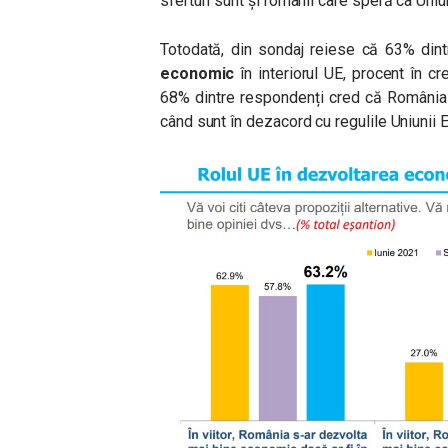
sferturi sunt și românii care speră ca Uni
Totodată, din sondaj reiese că 63% din
economic
în interiorul UE, procent în c
68% dintre respondenți cred că România t
când sunt în dezacord cu regulile Uniunii 