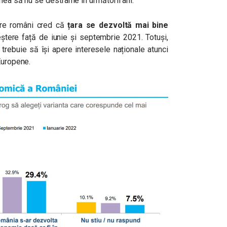
unea să nu se destrame în următorii ani.
tre români cred că
țara se dezvoltă mai bine
reștere față de iunie și septembrie 2021. Totuși,
rebuie să își apere interesele naționale atunci
Europene.