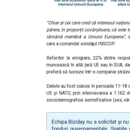
“Chiar și cei care cred că interesul naționa
părere, în proporții covârșitoare, că este 
rămână membră a Uniunii Europene”,
su
care a comandat sondajul INSCOP.
Referitor la emigrare, 22% dintre respo
muncească în altă țară UE sau în SUA, dac
preferă să lucreze într-o companie străin
Datele au fost culese în perioada 11-18 ia
UE și NATO, prin intervievarea a 1.162 d
sociodemografice semnificative (sex, vârs
Echipa Biziday nu a solicitat și n
fonduri guvernamentale. Spațiile d