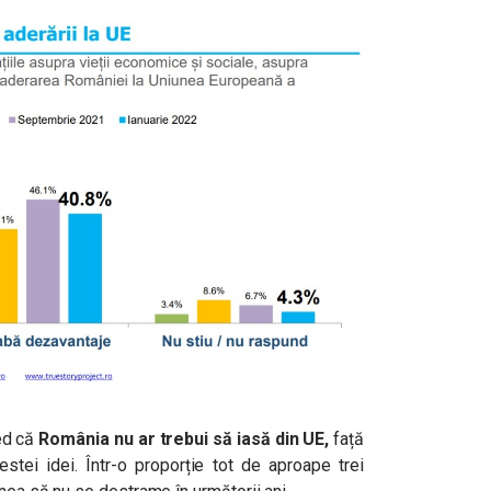
ed că
România nu ar trebui să iasă din UE,
față
tei idei. Într-o proporție tot de aproape trei