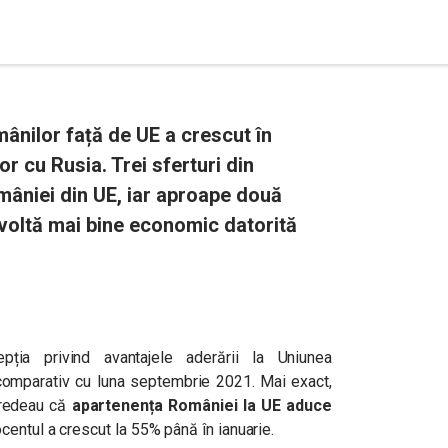
ânilor față de UE a crescut în
or cu Rusia. Trei sferturi din
mâniei din UE, iar aproape două
voltă mai bine economic datorită
epția privind avantajele aderării la Uniunea
comparativ cu luna septembrie 2021. Mai exact,
credeau că
apartenența României la UE aduce
centul a crescut la 55% până în ianuarie.