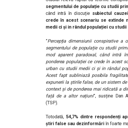
segmentului de populație cu studii prim
când intră în discuție
subiectul cauze
crede în acest scenariu se extinde n
medii ci și in rândul populației cu studi
”
Percepția dimensiunii conspirative a c
segmentului de populație cu studii primar
mod aparent paradoxal, când intră în
ponderea populației ce crede în acest s
urban cu studii medii ci și in rândul popu
Acest fapt subliniază posibila fragilit
expunerii la știrile false, de un sistem d
context și de ponderea mai ridicată a d
față de a altor națiuni
”, susține Dan A
(TSP).
Totodată,
54,7% dintre respondenți apr
știri false sau dezinformări
în foarte m