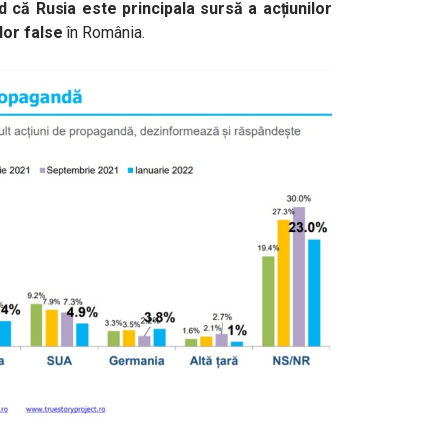
d că Rusia este principala sursă a acțiunilor
ilor false
în România.