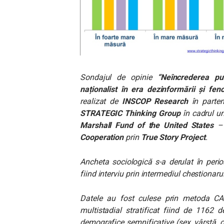
Sondajul de opinie
“Neîncrederea pu
naționalist în era dezinformării și feno
realizat de
INSCOP Research
în parten
STRATEGIC Thinking Group
în cadrul un
Marshall Fund of the United States
–
Cooperation
prin
True Story Project
.
Ancheta sociologică s-a derulat în peri
fiind interviu prin intermediul chestionarul
Datele au fost culese prin metoda CATI 
multistadial stratificat fiind de 1162 d
demografice semnificative (sex, vârstă, o