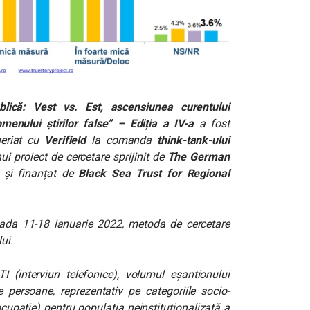
blică: Vest vs. Est, ascensiunea curentului
menului știrilor false” – Ediția a IV-a
a fost
eriat cu
Verifield
la comanda
think-tank-ului
ui proiect de cercetare sprijinit de
The German
 și finanțat de
Black Sea Trust for Regional
oada 11-18 ianuarie 2022, metoda de cercetare
ui.
(interviuri telefonice), volumul eșantionului
e persoane, reprezentativ pe categoriile socio-
cupație) pentru populația neinstituționalizată a