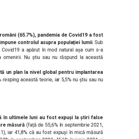
e români (65.7%), pandemia de Covid19 a fost
impune controlul asupra populației lumii
. Sub
 Covid19 a apărut în mod natural așa cum s-a
ia omenirii. Nu știu sau nu răspund la această
ă un plan la nivel global pentru implantarea
% resping această teorie, iar 5,5% nu știu sau nu
n ultimele luni au fost expuși la știri false
mare măsură
(față de 55,6% în septembrie 2021,
21), iar 41,8% că au fost expuși în mică măsură