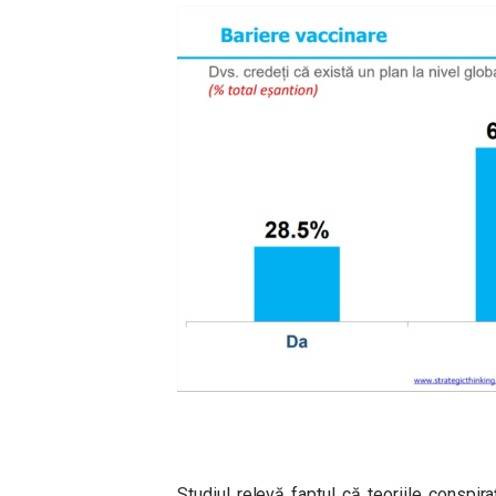
Studiul relevă faptul că teoriile conspira