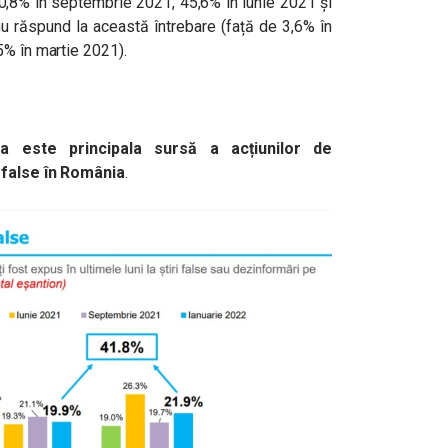
0,8% în septembrie 2021, 45,6% în iunie 2021 și
nu răspund la această întrebare (față de 3,6% în
5% în martie 2021).
a este principala sursă a acțiunilor de
 false în România
.