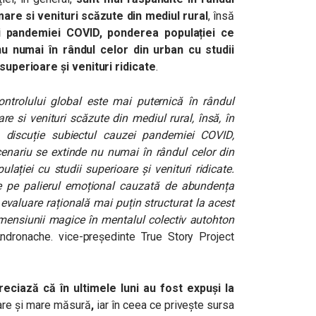
are si venituri scăzute din mediul rural
, însă
i pandemiei COVID, ponderea populației ce
u numai în rândul celor din urban cu studii
i superioare și venituri ridicate
.
ontrolului global este mai puternică în rândul
e si venituri scăzute din mediul rural, însă, în
 discuție subiectul cauzei pandemiei COVID,
cenariu se extinde nu numai în rândul celor din
lației cu studii superioare și venituri ridicate.
ate pe palierul emoțional cauzată de abundența
e evaluare rațională mai puțin structurat la acest
imensiunii magice în mentalul colectiv autohton
ndronache. vice-președinte True Story Project
eciază că în ultimele luni au fost expuși la
are și mare măsură
,
iar în ceea ce privește sursa