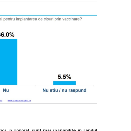
ției, în general,
sunt mai răspândite
în rândul