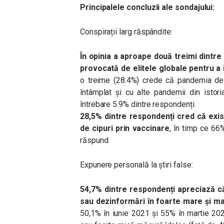
Principalele concluzii ale sondajului:
Conspirații larg răspândite:
În opinia a aproape două treimi dintr
provocată de elitele globale pentru a 
o treime (28.4%) crede că pandemia de
întâmplat și cu alte pandemii din istor
întrebare 5.9% dintre respondenți.
28,5% dintre respondenți cred că exist
de cipuri prin vaccinare
, în timp ce 66
răspund.
Expunere personală la știri false:
54,7% dintre respondenți apreciază că î
sau dezinformări în foarte mare și 
50,1% în iunie 2021 și 55% în martie 20