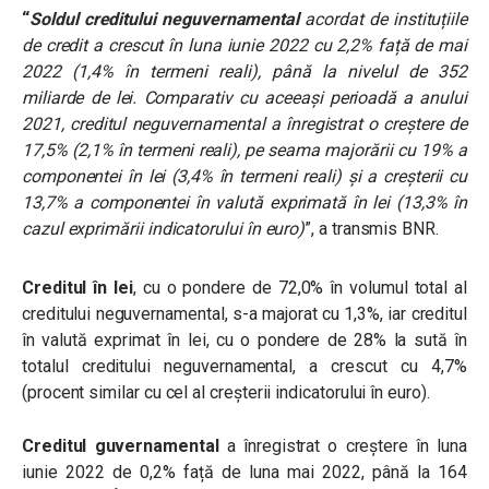
“
Soldul creditului neguvernamental
acordat de instituțiile
de credit a crescut în luna iunie 2022 cu 2,2% față de mai
2022 (1,4% în termeni reali), până la nivelul de 352
miliarde de lei. Comparativ cu aceeași perioadă a anului
2021, creditul neguvernamental a înregistrat o creștere de
17,5% (2,1% în termeni reali), pe seama majorării cu 19% a
componentei în lei (3,4% în termeni reali) și a creșterii cu
13,7% a componentei în valută exprimată în lei (13,3% în
cazul exprimării indicatorului în euro)
”, a transmis BNR.
Creditul în lei
, cu o pondere de 72,0% în volumul total al
creditului neguvernamental, s-a majorat cu 1,3%, iar creditul
în valută exprimat în lei, cu o pondere de 28% la sută în
totalul creditului neguvernamental, a crescut cu 4,7%
(procent similar cu cel al creșterii indicatorului în euro).
Creditul guvernamental
a înregistrat o creștere în luna
iunie 2022 de 0,2% față de luna mai 2022, până la 164