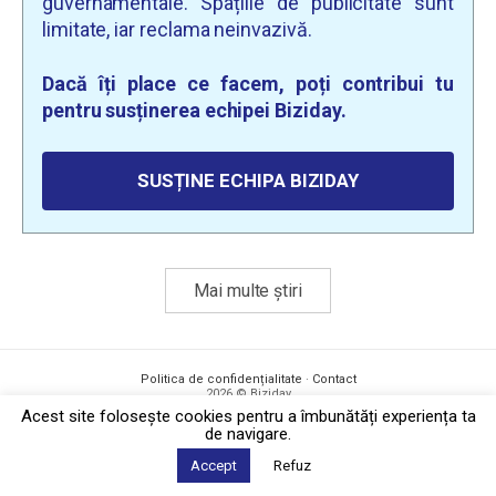
guvernamentale. Spațiile de publicitate sunt
limitate, iar reclama neinvazivă.
Dacă îți place ce facem, poți contribui tu
pentru susținerea echipei Biziday.
SUSȚINE ECHIPA BIZIDAY
Mai multe știri
Politica de confidențialitate
·
Contact
2026 © Biziday
Acest site foloseşte cookies pentru a îmbunătăți experiența ta
de navigare.
Accept
Refuz