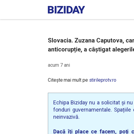
Slovacia. Zuzana Caputova, can
anticorupție, a câștigat alegeril
acum 7 ani
Citește mai mult pe
stirileprotv.ro
Echipa Biziday nu a solicitat și n
fonduri guvernamentale. Spațiile d
neinvazivă.
Dacă îți place ce facem, poți c