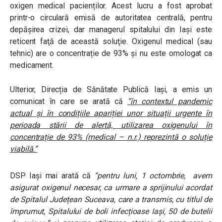
oxigen medical pacienților. Acest lucru a fost aprobat
printr-o circulară emisă de autoritatea centrală, pentru
depăşirea crizei, dar managerul spitalului din Iaşi este
reticent faţă de această soluţie. Oxigenul medical (sau
tehnic) are o concentrație de 93% și nu este omologat ca
medicament.
Ulterior, Direcția de Sănătate Publică Iași, a emis un
comunicat în care se arată că
“în contextul pandemic
actual și în condițiile apariției unor situații urgente în
perioada stării de alertă, utilizarea oxigenului în
concentrație de 93% (medical – n.r.) reprezintă o soluție
viabilă.”
DSP Iași mai arată că
“pentru luni, 1 octombrie, avem
asigurat oxigenul necesar, ca urmare a sprijinului acordat
de Spitalul Județean Suceava, care a transmis, cu titlul de
împrumut, Spitalului de boli infecțioase Iași, 50 de butelii