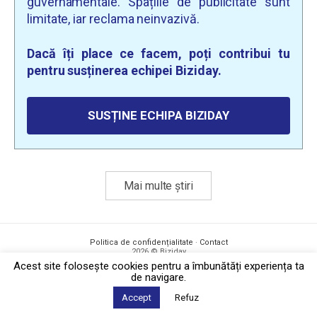
guvernamentale. Spațiile de publicitate sunt
limitate, iar reclama neinvazivă.
Dacă îți place ce facem, poți contribui tu
pentru susținerea echipei Biziday.
SUSȚINE ECHIPA BIZIDAY
Mai multe știri
Politica de confidențialitate
·
Contact
2026 © Biziday
Acest site foloseşte cookies pentru a îmbunătăți experiența ta
de navigare.
Accept
Refuz