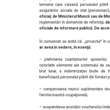
termene care vizează personalul plătit 
asigurărilor sociale de stat (pensionarii)
oficial, de Ministerul Muncii sau de Min
reglementări în domeniile de referinţă,
da
oficiale de informare publică. De accea
În comunicat se arată că ,,proiectul” în c
ar avea în vedere, în esenţă:
– plafonarea cuantumurilor sporurilor, 
celorlalte elemente ale sistemului de salar
brut lunar, a indemnizaţiei brute de în
beneficiază personalul plătit din fonduri 
– compensarea muncii suplimentare doar 
familia noastră ocupaţională;
– suspendarea acordării voucherelor/inde