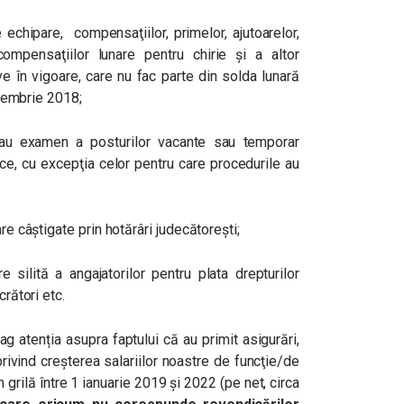
echipare, compensaţiilor, primelor, ajutoarelor,
 compensaţiilor lunare pentru chirie şi a altor
ve în vigoare, care nu fac parte din solda lunară
decembrie 2018;
au examen a posturilor vacante sau temporar
blice, cu excepţia celor pentru care procedurile au
re câştigate prin hotărâri judecătoreşti;
silită a angajatorilor pentru plata drepturilor
crători etc.
ag atenția asupra faptului că au primit asigurări,
privind creşterea salariilor noastre de funcţie/de
 grilă între 1 ianuarie 2019 şi 2022 (pe net, circa