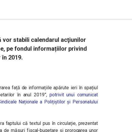
 vor stabili calendarul acţiunilor
e, pe fondul informațiilor privind
 în 2019.
rarea față de informațiile apărute ieri în spațiul
getarilor în anul 2019”
, potrivit unui comunicat
indicale Naționale a Polițiștilor și Personalului
ra faptului că textul pus în circulație, prezentat
ea de măsuri fiscal-bugetare şi prorogarea unor