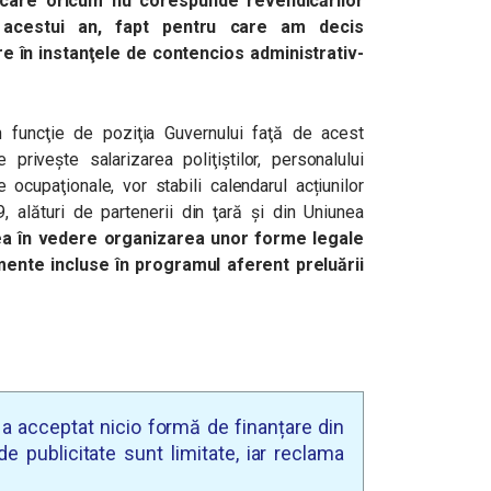
 care oricum nu corespunde revendicărilor
l acestui an, fapt pentru care am decis
re în instanţele de contencios administrativ-
în funcţie de poziţia Guvernului faţă de acest
 priveşte salarizarea poliţiştilor, personalului
re ocupaţionale, vor stabili calendarul acțiunilor
, alături de partenerii din ţară şi din Uniunea
ea în vedere organizarea unor forme legale
mente incluse în programul aferent preluării
u a acceptat nicio formă de finanțare din
e publicitate sunt limitate, iar reclama