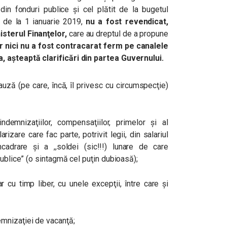
din fonduri publice şi cel plătit de la bugetul
, de la 1 ianuarie 2019,
nu a fost revendicat,
isterul Finanţelor,
care au dreptul de a propune
r nici nu a fost contracarat ferm pe canalele
, aşteaptă clarificări din partea Guvernului.
auză (pe care, încă, îl privesc cu circumspecţie)
indemnizaţiilor, compensaţiilor, primelor şi al
izare care fac parte, potrivit legii, din salariul
cadrare şi a ,,soldei (sic!!!) lunare de care
publice” (o sintagmă cel puţin dubioasă);
cu timp liber, cu unele excepţii, între care şi
mnizaţiei de vacanţă;