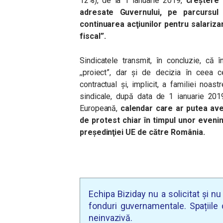
12%), de la 1 ianuarie 2019,
creştere
adresate Guvernului, pe parcursu
continuarea acţiunilor pentru salariza
fiscal
”
.
Sindicatele transmit, în concluzie, că 
,,proiect”, dar şi de decizia în ceea ce
contractual şi, implicit, a familiei noast
sindicale, după data de 1 ianuarie 2019
Europeană,
calendar care ar putea av
de protest chiar în timpul unor eveni
preşedinţiei UE de către România.
Echipa Biziday nu a solicitat și n
fonduri guvernamentale. Spațiile d
neinvazivă.