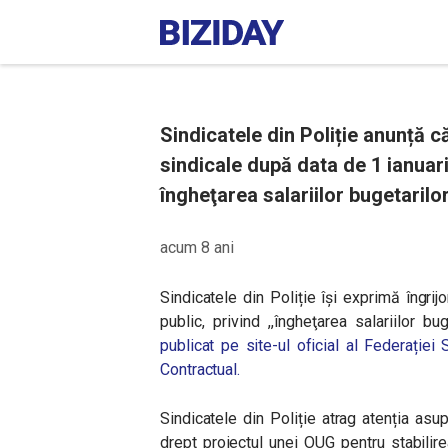
Sindicatele din Poliție anunță că
sindicale după data de 1 ianuari
îngheţarea salariilor bugetarilor
acum 8 ani
Sindicatele din Poliție își exprimă îngrijo
public, privind
,,îngheţarea salariilor bu
publicat pe site-ul oficial al
Federației S
Contractual.
Sindicatele din Poliție atrag atenția asup
drept proiectul unei OUG pentru stabilir