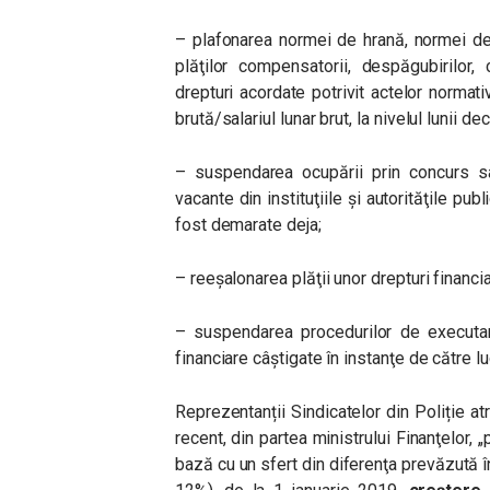
– plafonarea normei de hrană, normei de 
plăţilor compensatorii, despăgubirilor,
drepturi acordate potrivit actelor normati
brută/salariul lunar brut, la nivelul lunii 
– suspendarea ocupării prin concurs s
vacante din instituţiile şi autorităţile pu
fost demarate deja;
– reeşalonarea plăţii unor drepturi financia
– suspendarea procedurilor de executare 
financiare câştigate în instanţe de către lu
Reprezentanții Sindicatelor din Poliție atr
recent, din partea ministrului Finanţelor,
„
bază cu un sfert din diferenţa prevăzută în