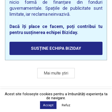
nicio formă de finanțare din fonduri
guvernamentale. Spațiile de publicitate sunt
limitate, iar reclama neinvazivă.
Dacă îți place ce facem, poți contribui tu
pentru susținerea echipei Biziday.
SUSȚINE ECHIPA BIZIDAY
Mai multe știri
Politica de confidențialitate
·
Contact
Acest site foloseşte cookies pentru a îmbunătăți experiența ta
2026 © Biziday
de navigare.
Accept
Refuz