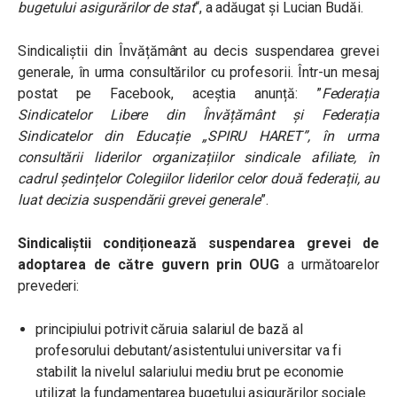
bugetului asigurărilor de stat
“, a adăugat și Lucian Budăi.
Sindicaliștii din Învățământ au decis suspendarea grevei
generale, în urma consultărilor cu profesorii. Într-un mesaj
postat pe Facebook, aceștia anunță: ”
Federația
Sindicatelor Libere din Învățământ și Federația
Sindicatelor din Educație „SPIRU HARET”, în urma
consultării liderilor organizațiilor sindicale afiliate, în
cadrul ședințelor Colegiilor liderilor celor două federații, au
luat decizia suspendării grevei generale
”.
Sindicaliștii condiționează suspendarea grevei de
adoptarea de către guvern prin OUG
a următoarelor
prevederi:
principiului potrivit căruia salariul de bază al
profesorului debutant/asistentului universitar va fi
stabilit la nivelul salariului mediu brut pe economie
utilizat la fundamentarea bugetului asigurărilor sociale