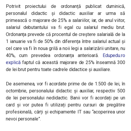
Potrivit proiectului de ordonanță publicat duminică,
personalul didactic și didactic auxiliar ar urma să
primească o majorare de 25% a salariilor, iar, de anul viitor,
salariul debutantului va fi egal cu salariul mediu brut.
Ordonanța prevede că procentul de creștere salarială de la
1 ianuarie va fi de 50% din diferența între salariul actual și
cel care va fi în noua grilă a noii legi a salarizării unitare, nu
40%, cum prevedea ordonanța anterioară.
Edupedu.ro
explică
faptul că această majorare de 25% înseamnă 300
de lei brut pentru toate cadrele didactice și auxiliare.
De asemenea, vor fi acordate prime de de 1.500 de lei, în
octombrie, personalului didactic și auxiliar, respectiv 500
de lei personalului nedidactic. Banii vor fi acordați pe un
card și vor putea fi utilizați pentru cursuri de pregătire
profesională, cărți și echipamente IT sau “acoperirea unor
nevoi personale”.