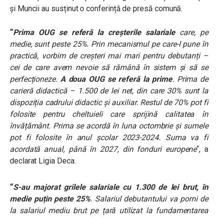
și Muncii au susținut o conferință de presă comună.
“
Prima OUG se referă la creșterile salariale
care, pe
medie, sunt peste 25%. Prin mecanismul pe care-l pune în
practică, vorbim de creșteri mai mari pentru debutanți –
cei de care avem nevoie să rămână în sistem și să se
perfecționeze.
A doua OUG se referă la prime
. Prima de
carieră didactică – 1.500 de lei net, din care 30% sunt la
dispoziția cadrului didactic și auxiliar. Restul de 70% pot fi
folosite pentru cheltuieli care sprijină calitatea în
învățământ. Prima se acordă în luna octombrie și sumele
pot fi folosite în anul școlar 2023-2024. Suma va fi
acordată anual, până în 2027, din fonduri europene
“, a
declarat Ligia Deca.
“
S-au majorat grilele salariale cu 1.300 de lei brut, în
medie puțin peste 25%
. Salariul debutantului va porni de
la salariul mediu brut pe țară utilizat la fundamentarea