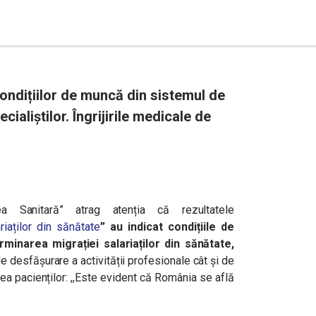
condițiilor de muncă din sistemul de
ialiștilor. Îngrijirile medicale de
atea Sanitară” atrag atenția că
rezultatele
riaților din sănătate
”
au indicat condițiile de
minarea migrației salariaților din sănătate,
de desfășurare a activității profesionale cât și de
ea pacienților: ,,Este evident că România se află