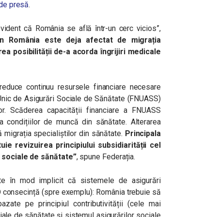
de presă
.
vident că România se află într-un cerc vicios”,
in România este deja afectat de migrația
ea posibilității de-a acorda îngrijiri medicale
reduce continuu resursele financiare necesare
 Unic de Asigurări Sociale de Sănătate (FNUASS)
lor. Scăderea capacității financiare a FNUASS
 a condițiilor de muncă din sănătate. Alterarea
 migrația specialiștilor din sănătate.
Principala
ie revizuirea principiului subsidiarității cel
i sociale de sănătate”
, spune Federația.
ește în mod implicit că sistemele de asigurări
. O consecință (spre exemplu): România trebuie să
azate pe principiul contributivității (cele mai
iale de sănătate și sistemul asigurărilor sociale