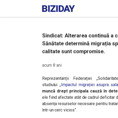
Sindicat: Alterarea continuă a 
Sănătate determină migrația spec
calitate sunt compromise.
acum 8 ani
Reprezentanții Federației „Solidarit
studiului
,,
Impactul migrației asupra sala
muncă drept principala cauză în deter
ele fiind afectate atât de cadrul deficitar 
absența resurselor necesare pentru tratar
într-un cerc vicios”.