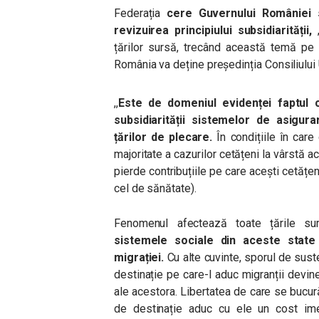
Federația
cere Guvernului României s
revizuirea principiului subsidiarității,
,
țărilor sursă, trecând această temă pe 
România va deține președinția Consiliului 
,,
Este de domeniul evidenței faptul 
subsidiarității sistemelor de asigu
țărilor de plecare.
În condițiile în car
majoritate a cazurilor cetățeni la vârstă 
pierde contribuțiile pe care acești cetățeni
cel de sănătate).
Fenomenul afectează toate țările su
sistemele sociale din aceste state
migrației.
Cu alte cuvinte, sporul de suste
destinație pe care-l aduc migranții devin
ale acestora. Libertatea de care se bucură 
de destinație aduc cu ele un cost imen