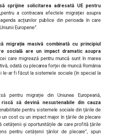
ă sprijine solicitarea adresată UE pentru
,pentru a contracara efectele migrației asupra
agenda acțiunilor publice din perioada în care
Uniunii Europene”.
că migrația masivă combinată cu principiul
rare socială are un impact dramatic asupra
e cei care migrează pentru muncă sunt în marea
activă, odată cu plecarea forței de muncă România
 le-ar fi făcut la sistemele sociale (în special la
rsă pentru migrație din Uniunea Europeană,
 riscă să devină nesustenabile din cauza
nabilitate pentru sistemele sociale din țările de
e un cost cu un impact major în țările de plecare
cetățenii și oportunitățile de care profită țările
s pentru cetățenii țărilor de plecare”, spun