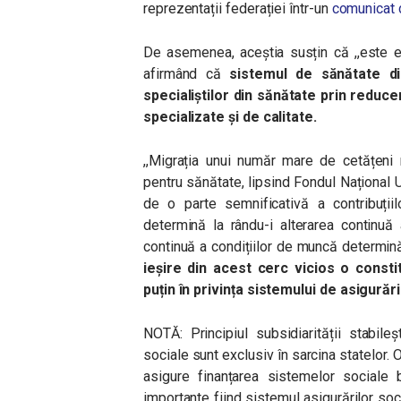
reprezentații federației într-un
comunicat 
De asemenea, aceștia susțin că ,,este e
afirmând că
sistemul de sănătate d
specialiștilor din sănătate prin reducer
specializate și de calitate.
,,Migrația unui număr mare de cetățeni 
pentru sănătate, lipsind Fondul Național
de o parte semnificativă a contribuții
determină la rându-i alterarea continuă
continuă a condițiilor de muncă determină
ieșire din acest cerc vicios o constitu
puțin în privința sistemului de asigurăr
NOTĂ: Principiul subsidiarității stabil
sociale sunt exclusiv în sarcina statelor
asigure finanțarea sistemelor sociale b
importante fiind sistemul asigurărilor soc